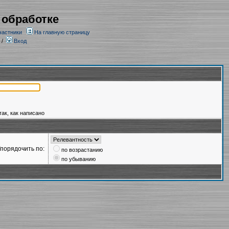
 обработке
частники
На главную страницу
/
Вход
так, как написано
порядочить по:
по возрастанию
по убыванию