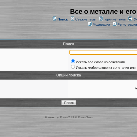
Все о металле и его
Поиск
Свежие темы
Горячие Темы
У
Модерация
Регистрация
Поиск
Искать все слова из сочетания
Искать любое слово из сочетания или 
Опции поиска
У
Powered by
JForum 2.1.9
©
JForum Team