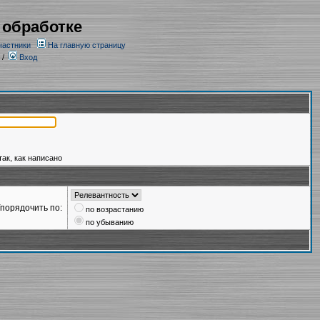
 обработке
частники
На главную страницу
/
Вход
так, как написано
порядочить по:
по возрастанию
по убыванию