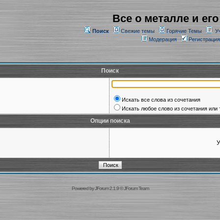
Все о металле и его
Поиск
Свежие темы
Горячие Темы
У
Модерация
Регистрация
Поиск
Искать все слова из сочетания
Искать любое слово из сочетания или 
Опции поиска
У
Powered by
JForum 2.1.9
©
JForum Team