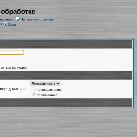
 обработке
частники
На главную страницу
/
Вход
так, как написано
порядочить по:
по возрастанию
по убыванию