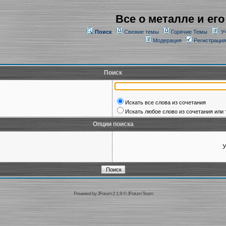
Все о металле и его
Поиск
Свежие темы
Горячие Темы
У
Модерация
Регистрация
Поиск
Искать все слова из сочетания
Искать любое слово из сочетания или 
Опции поиска
У
Powered by
JForum 2.1.9
©
JForum Team