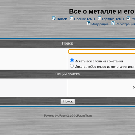
Все о металле и его
Поиск
Свежие темы
Горячие Темы
У
Модерация
Регистрация
Поиск
Искать все слова из сочетания
Искать любое слово из сочетания или 
Опции поиска
У
Powered by
JForum 2.1.9
©
JForum Team