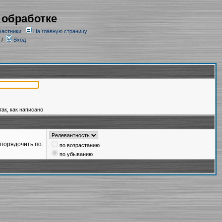
 обработке
частники
На главную страницу
/
Вход
так, как написано
порядочить по:
по возрастанию
по убыванию