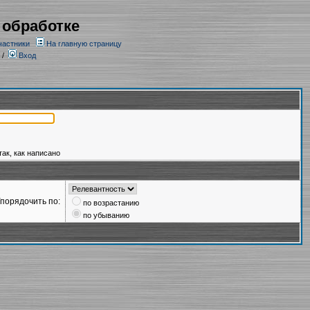
 обработке
частники
На главную страницу
/
Вход
так, как написано
порядочить по:
по возрастанию
по убыванию