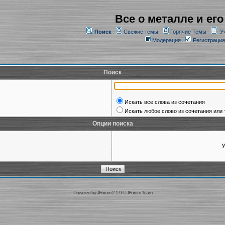
Все о металле и его
Поиск
Свежие темы
Горячие Темы
У
Модерация
Регистрация
Поиск
Искать все слова из сочетания
Искать любое слово из сочетания или 
Опции поиска
У
Powered by
JForum 2.1.9
©
JForum Team