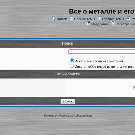
Все о металле и его
Поиск
Свежие темы
Горячие Темы
У
Модерация
Регистрация
Поиск
Искать все слова из сочетания
Искать любое слово из сочетания или 
Опции поиска
У
Powered by
JForum 2.1.9
©
JForum Team