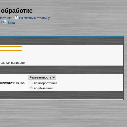
 обработке
частники
На главную страницу
/
Вход
так, как написано
порядочить по:
по возрастанию
по убыванию