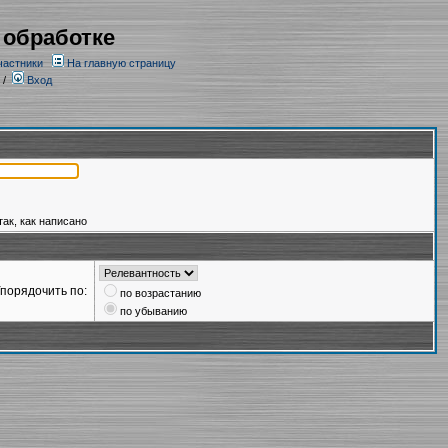
 обработке
частники
На главную страницу
/
Вход
так, как написано
порядочить по:
по возрастанию
по убыванию