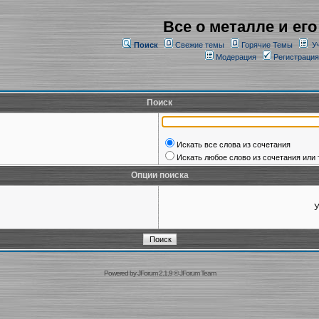
Все о металле и его
Поиск
Свежие темы
Горячие Темы
У
Модерация
Регистрация
Поиск
Искать все слова из сочетания
Искать любое слово из сочетания или 
Опции поиска
У
Powered by
JForum 2.1.9
©
JForum Team