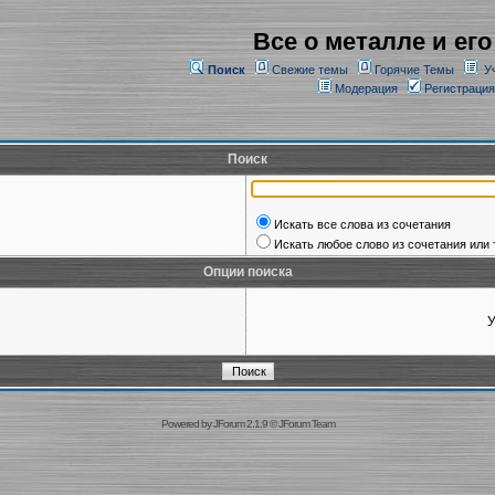
Все о металле и его
Поиск
Свежие темы
Горячие Темы
У
Модерация
Регистрация
Поиск
Искать все слова из сочетания
Искать любое слово из сочетания или 
Опции поиска
У
Powered by
JForum 2.1.9
©
JForum Team