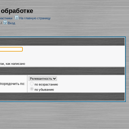
 обработке
частники
На главную страницу
/
Вход
так, как написано
порядочить по:
по возрастанию
по убыванию