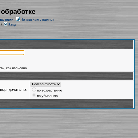
 обработке
частники
На главную страницу
/
Вход
так, как написано
порядочить по:
по возрастанию
по убыванию