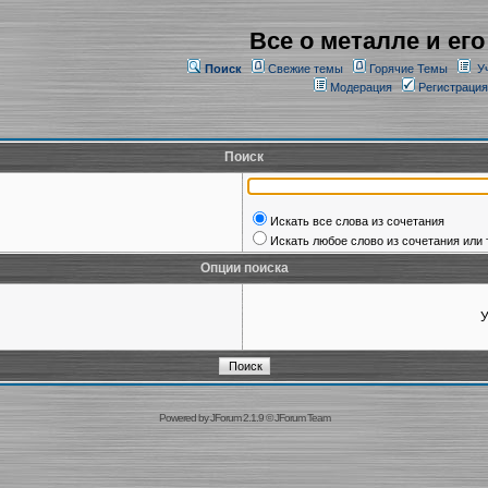
Все о металле и его
Поиск
Свежие темы
Горячие Темы
У
Модерация
Регистрация
Поиск
Искать все слова из сочетания
Искать любое слово из сочетания или 
Опции поиска
У
Powered by
JForum 2.1.9
©
JForum Team