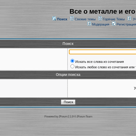
Все о металле и его
Поиск
Свежие темы
Горячие Темы
У
Модерация
Регистрация
Поиск
Искать все слова из сочетания
Искать любое слово из сочетания или 
Опции поиска
У
Powered by
JForum 2.1.9
©
JForum Team