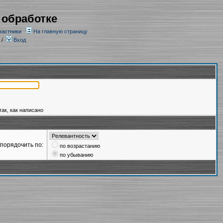
 обработке
частники
На главную страницу
/
Вход
так, как написано
порядочить по:
по возрастанию
по убыванию