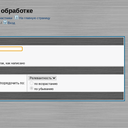
 обработке
частники
На главную страницу
/
Вход
так, как написано
порядочить по:
по возрастанию
по убыванию