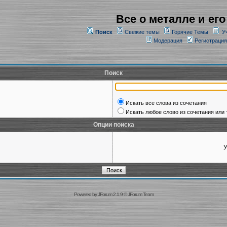
Все о металле и его
Поиск
Свежие темы
Горячие Темы
У
Модерация
Регистрация
Поиск
Искать все слова из сочетания
Искать любое слово из сочетания или 
Опции поиска
У
Powered by
JForum 2.1.9
©
JForum Team