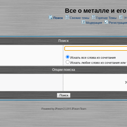
Все о металле и его
Поиск
Свежие темы
Горячие Темы
У
Модерация
Регистрация
Поиск
Искать все слова из сочетания
Искать любое слово из сочетания или 
Опции поиска
У
Powered by
JForum 2.1.9
©
JForum Team