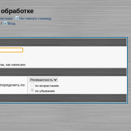
 обработке
частники
На главную страницу
/
Вход
так, как написано
порядочить по:
по возрастанию
по убыванию