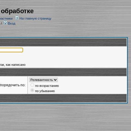
 обработке
частники
На главную страницу
/
Вход
так, как написано
порядочить по:
по возрастанию
по убыванию