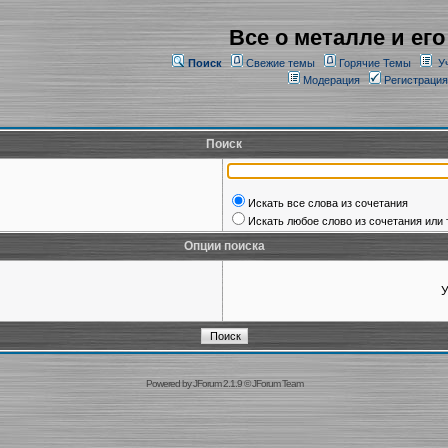
Все о металле и его
Поиск
Свежие темы
Горячие Темы
У
Модерация
Регистрация
Поиск
Искать все слова из сочетания
Искать любое слово из сочетания или 
Опции поиска
У
Powered by
JForum 2.1.9
©
JForum Team