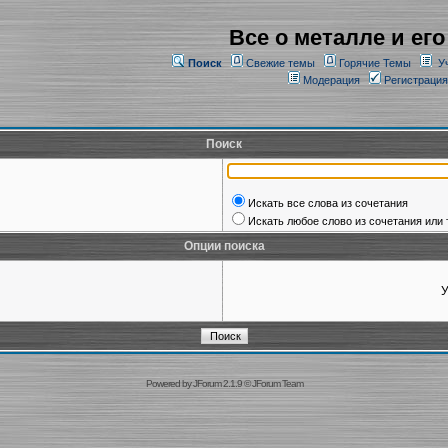
Все о металле и его
Поиск
Свежие темы
Горячие Темы
У
Модерация
Регистрация
Поиск
Искать все слова из сочетания
Искать любое слово из сочетания или 
Опции поиска
У
Powered by
JForum 2.1.9
©
JForum Team