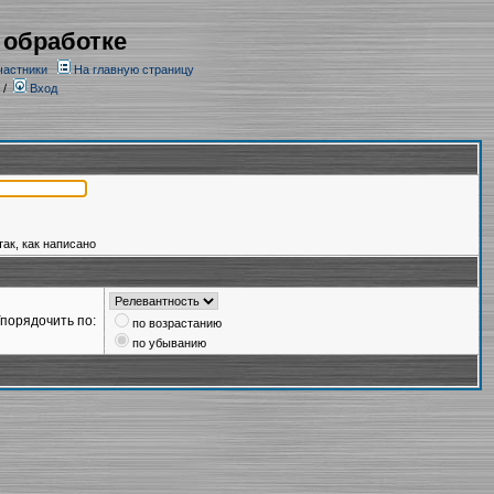
 обработке
частники
На главную страницу
/
Вход
так, как написано
порядочить по:
по возрастанию
по убыванию