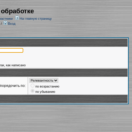
 обработке
частники
На главную страницу
/
Вход
так, как написано
порядочить по:
по возрастанию
по убыванию