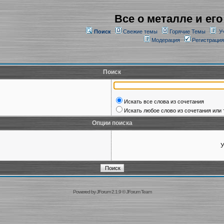
Все о металле и его
Поиск
Свежие темы
Горячие Темы
У
Модерация
Регистрация
Поиск
Искать все слова из сочетания
Искать любое слово из сочетания или 
Опции поиска
У
Powered by
JForum 2.1.9
©
JForum Team