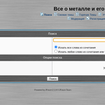
Все о металле и его
Поиск
Свежие темы
Горячие Темы
У
Модерация
Регистрация
Поиск
Искать все слова из сочетания
Искать любое слово из сочетания или 
Опции поиска
У
Powered by
JForum 2.1.9
©
JForum Team