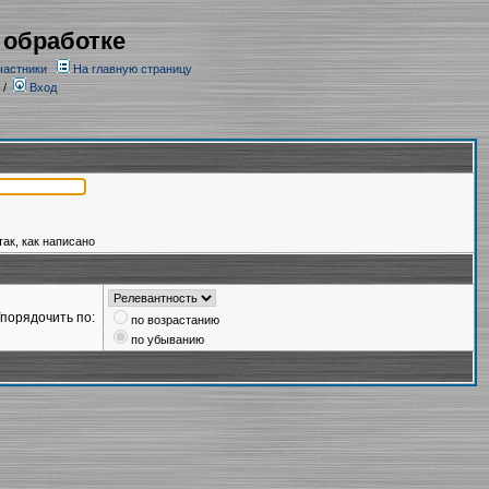
 обработке
частники
На главную страницу
/
Вход
так, как написано
порядочить по:
по возрастанию
по убыванию