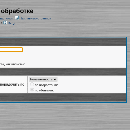
 обработке
частники
На главную страницу
/
Вход
так, как написано
порядочить по:
по возрастанию
по убыванию