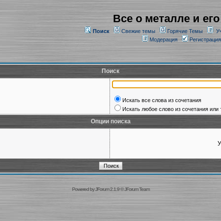
Все о металле и его
Поиск
Свежие темы
Горячие Темы
У
Модерация
Регистрация
Поиск
Искать все слова из сочетания
Искать любое слово из сочетания или 
Опции поиска
У
Powered by
JForum 2.1.9
©
JForum Team