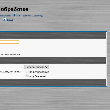
 обработке
частники
На главную страницу
/
Вход
так, как написано
порядочить по:
по возрастанию
по убыванию