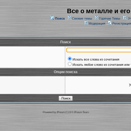
Все о металле и его
Поиск
Свежие темы
Горячие Темы
У
Модерация
Регистрация
Поиск
Искать все слова из сочетания
Искать любое слово из сочетания или 
Опции поиска
У
Powered by
JForum 2.1.9
©
JForum Team