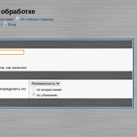
 обработке
частники
На главную страницу
/
Вход
так, как написано
порядочить по:
по возрастанию
по убыванию