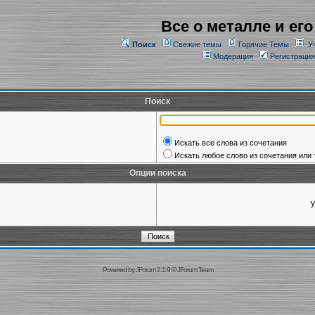
Все о металле и его
Поиск
Свежие темы
Горячие Темы
У
Модерация
Регистрация
Поиск
Искать все слова из сочетания
Искать любое слово из сочетания или 
Опции поиска
У
Powered by
JForum 2.1.9
©
JForum Team