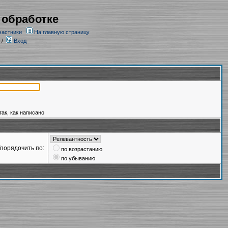
 обработке
частники
На главную страницу
/
Вход
так, как написано
порядочить по:
по возрастанию
по убыванию