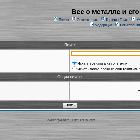
Все о металле и его
Поиск
Свежие темы
Горячие Темы
У
Модерация
Регистрация
Поиск
Искать все слова из сочетания
Искать любое слово из сочетания или 
Опции поиска
У
Powered by
JForum 2.1.9
©
JForum Team