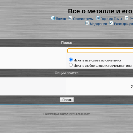
Все о металле и его
Поиск
Свежие темы
Горячие Темы
У
Модерация
Регистрация
Поиск
Искать все слова из сочетания
Искать любое слово из сочетания или 
Опции поиска
У
Powered by
JForum 2.1.9
©
JForum Team