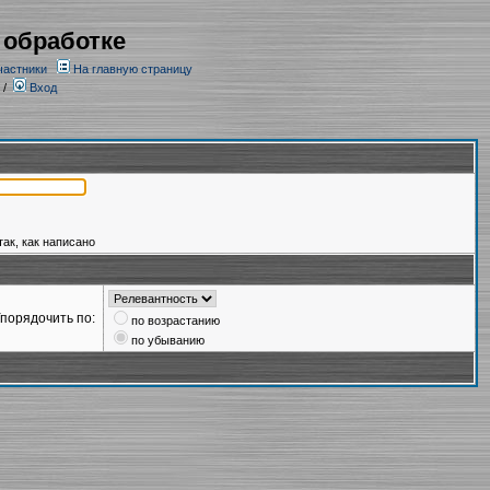
 обработке
частники
На главную страницу
/
Вход
так, как написано
порядочить по:
по возрастанию
по убыванию