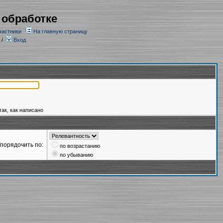
 обработке
частники
На главную страницу
/
Вход
так, как написано
порядочить по:
по возрастанию
по убыванию