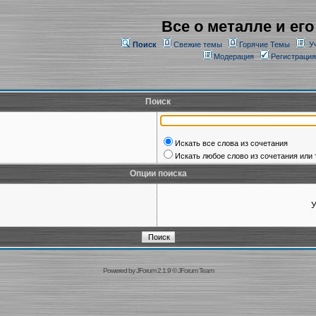
Все о металле и его
Поиск
Свежие темы
Горячие Темы
У
Модерация
Регистрация
Поиск
Искать все слова из сочетания
Искать любое слово из сочетания или 
Опции поиска
У
Powered by
JForum 2.1.9
©
JForum Team