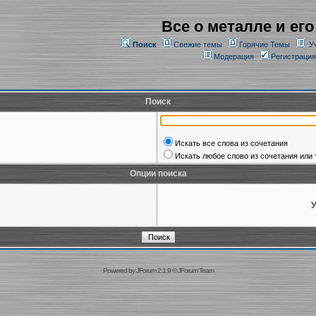
Все о металле и его
Поиск
Свежие темы
Горячие Темы
У
Модерация
Регистрация
Поиск
Искать все слова из сочетания
Искать любое слово из сочетания или 
Опции поиска
У
Powered by
JForum 2.1.9
©
JForum Team