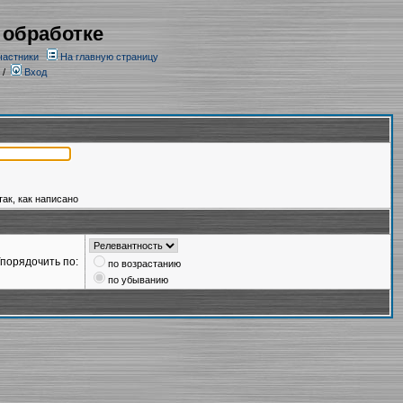
 обработке
частники
На главную страницу
/
Вход
так, как написано
порядочить по:
по возрастанию
по убыванию