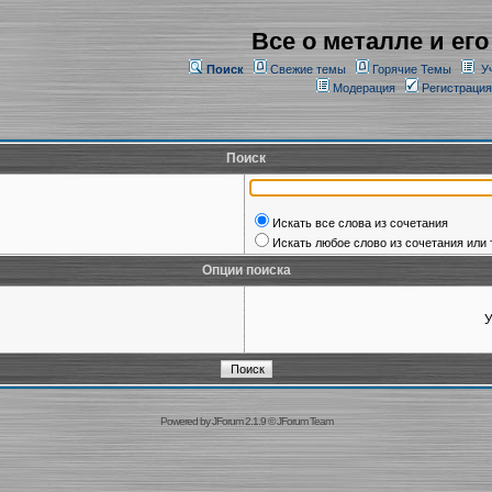
Все о металле и его
Поиск
Свежие темы
Горячие Темы
У
Модерация
Регистрация
Поиск
Искать все слова из сочетания
Искать любое слово из сочетания или 
Опции поиска
У
Powered by
JForum 2.1.9
©
JForum Team