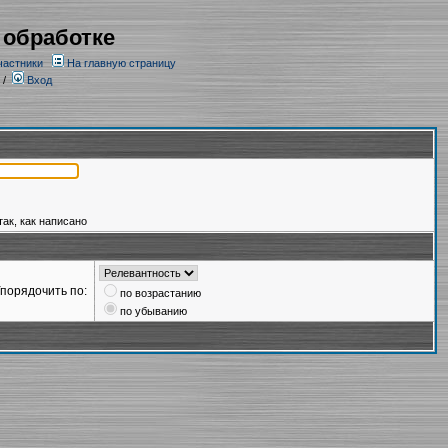
 обработке
частники
На главную страницу
/
Вход
так, как написано
порядочить по:
по возрастанию
по убыванию