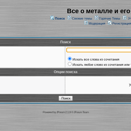
Все о металле и его
Поиск
Свежие темы
Горячие Темы
У
Модерация
Регистрация
Поиск
Искать все слова из сочетания
Искать любое слово из сочетания или 
Опции поиска
У
Powered by
JForum 2.1.9
©
JForum Team