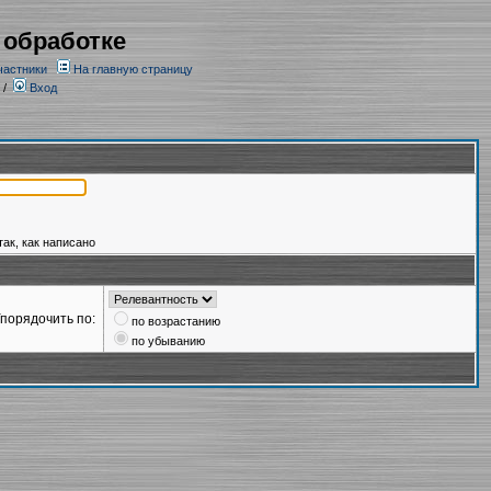
 обработке
частники
На главную страницу
/
Вход
так, как написано
порядочить по:
по возрастанию
по убыванию