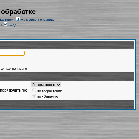
 обработке
частники
На главную страницу
/
Вход
так, как написано
порядочить по:
по возрастанию
по убыванию