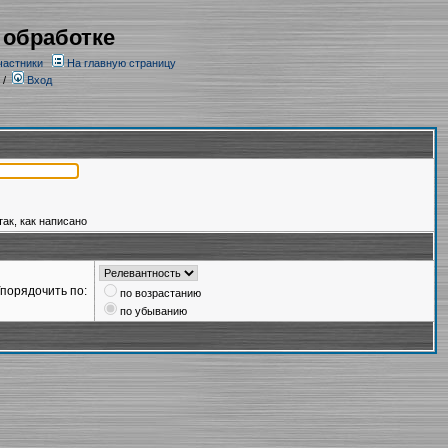
 обработке
частники
На главную страницу
/
Вход
так, как написано
порядочить по:
по возрастанию
по убыванию