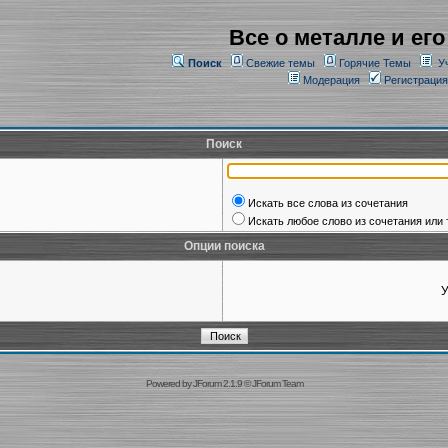
Все о металле и его
Поиск
Свежие темы
Горячие Темы
У
Модерация
Регистрация
Поиск
Искать все слова из сочетания
Искать любое слово из сочетания или 
Опции поиска
У
Powered by
JForum 2.1.9
©
JForum Team