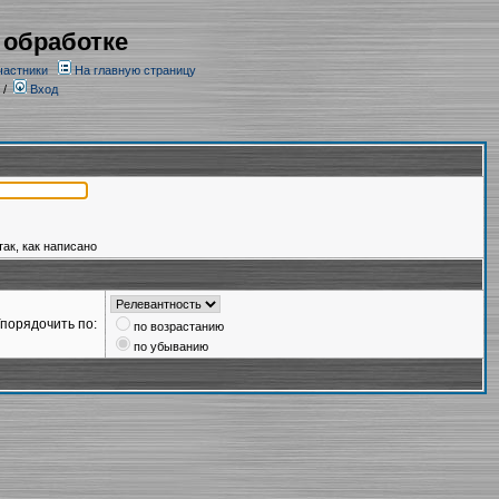
 обработке
частники
На главную страницу
/
Вход
так, как написано
порядочить по:
по возрастанию
по убыванию