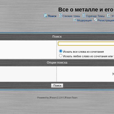
Все о металле и его
Поиск
Свежие темы
Горячие Темы
У
Модерация
Регистрация
Поиск
Искать все слова из сочетания
Искать любое слово из сочетания или 
Опции поиска
У
Powered by
JForum 2.1.9
©
JForum Team