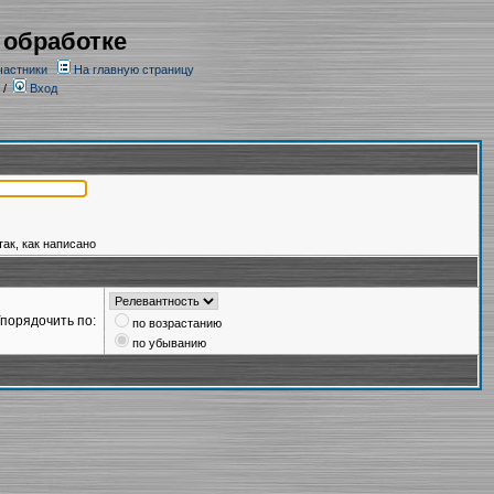
 обработке
частники
На главную страницу
/
Вход
так, как написано
порядочить по:
по возрастанию
по убыванию