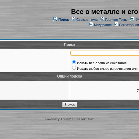
Все о металле и его
Поиск
Свежие темы
Горячие Темы
У
Модерация
Регистрация
Поиск
Искать все слова из сочетания
Искать любое слово из сочетания или 
Опции поиска
У
Powered by
JForum 2.1.9
©
JForum Team