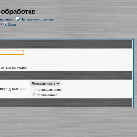
 обработке
частники
На главную страницу
/
Вход
так, как написано
порядочить по:
по возрастанию
по убыванию