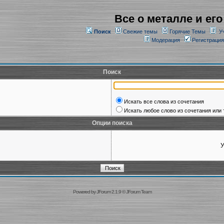
Все о металле и его
Поиск
Свежие темы
Горячие Темы
У
Модерация
Регистрация
Поиск
Искать все слова из сочетания
Искать любое слово из сочетания или 
Опции поиска
У
Powered by
JForum 2.1.9
©
JForum Team