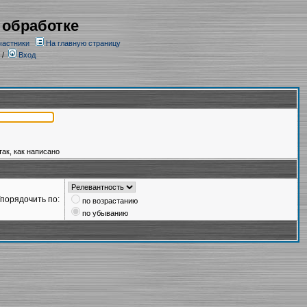
 обработке
частники
На главную страницу
/
Вход
так, как написано
порядочить по:
по возрастанию
по убыванию