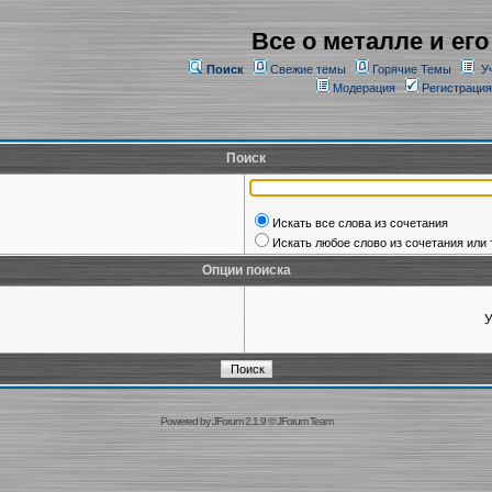
Все о металле и его
Поиск
Свежие темы
Горячие Темы
У
Модерация
Регистрация
Поиск
Искать все слова из сочетания
Искать любое слово из сочетания или 
Опции поиска
У
Powered by
JForum 2.1.9
©
JForum Team