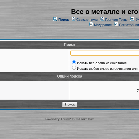
Все о металле и его
Поиск
Свежие темы
Горячие Темы
У
Модерация
Регистрация
Поиск
Искать все слова из сочетания
Искать любое слово из сочетания или 
Опции поиска
У
Powered by
JForum 2.1.9
©
JForum Team