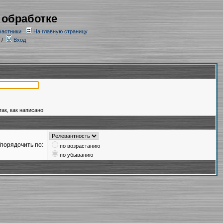
 обработке
частники
На главную страницу
/
Вход
так, как написано
порядочить по:
по возрастанию
по убыванию