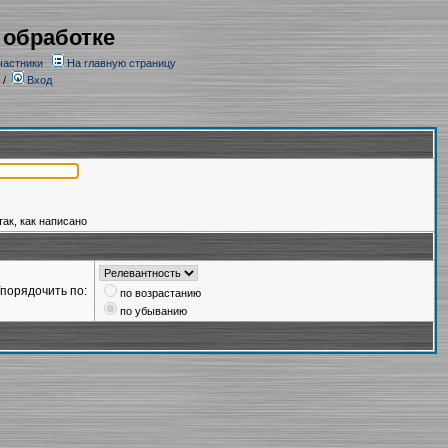
 обработке
частники
На главную страницу
/
Вход
так, как написано
порядочить по:
по возрастанию
по убыванию