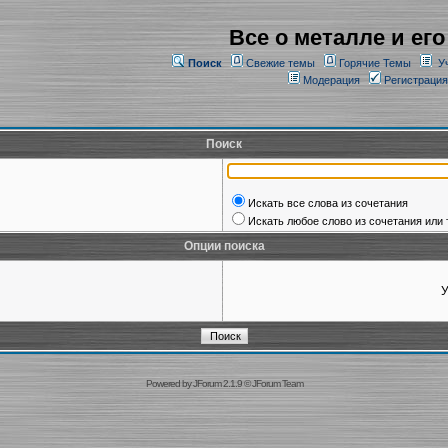
Все о металле и его
Поиск
Свежие темы
Горячие Темы
У
Модерация
Регистрация
Поиск
Искать все слова из сочетания
Искать любое слово из сочетания или 
Опции поиска
У
Powered by
JForum 2.1.9
©
JForum Team