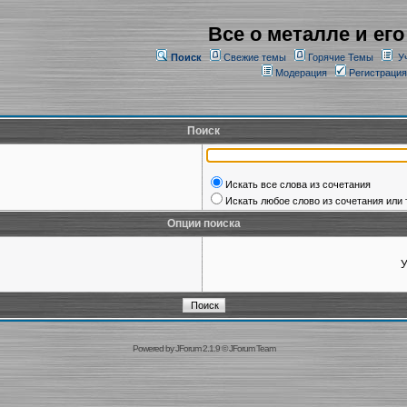
Все о металле и его
Поиск
Свежие темы
Горячие Темы
У
Модерация
Регистрация
Поиск
Искать все слова из сочетания
Искать любое слово из сочетания или 
Опции поиска
У
Powered by
JForum 2.1.9
©
JForum Team