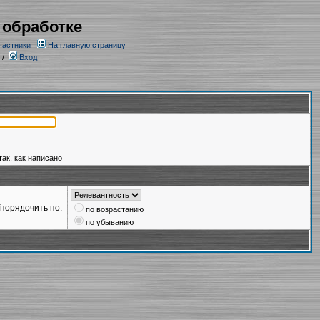
 обработке
частники
На главную страницу
/
Вход
так, как написано
порядочить по:
по возрастанию
по убыванию