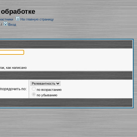
 обработке
частники
На главную страницу
/
Вход
так, как написано
порядочить по:
по возрастанию
по убыванию