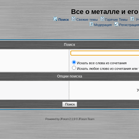
Все о металле и его
Поиск
Свежие темы
Горячие Темы
У
Модерация
Регистрация
Поиск
Искать все слова из сочетания
Искать любое слово из сочетания или 
Опции поиска
У
Powered by
JForum 2.1.9
©
JForum Team