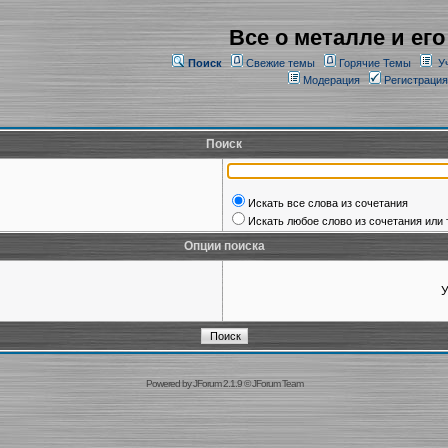
Все о металле и его
Поиск
Свежие темы
Горячие Темы
У
Модерация
Регистрация
Поиск
Искать все слова из сочетания
Искать любое слово из сочетания или 
Опции поиска
У
Powered by
JForum 2.1.9
©
JForum Team