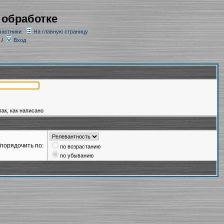
 обработке
частники
На главную страницу
/
Вход
так, как написано
порядочить по:
по возрастанию
по убыванию