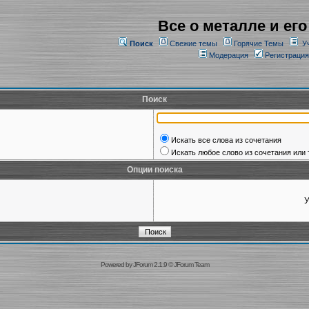
Все о металле и его
Поиск
Свежие темы
Горячие Темы
У
Модерация
Регистрация
Поиск
Искать все слова из сочетания
Искать любое слово из сочетания или 
Опции поиска
У
Powered by
JForum 2.1.9
©
JForum Team