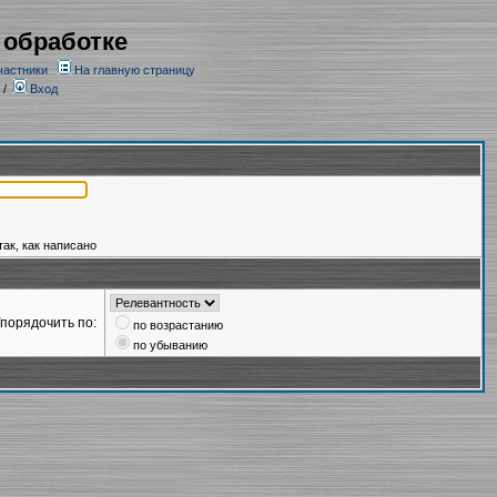
 обработке
частники
На главную страницу
/
Вход
так, как написано
порядочить по:
по возрастанию
по убыванию