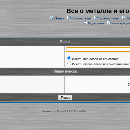
Все о металле и его
Поиск
Свежие темы
Горячие Темы
У
Модерация
Регистрация
Поиск
Искать все слова из сочетания
Искать любое слово из сочетания или 
Опции поиска
У
Powered by
JForum 2.1.9
©
JForum Team