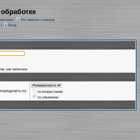
 обработке
частники
На главную страницу
/
Вход
так, как написано
порядочить по:
по возрастанию
по убыванию