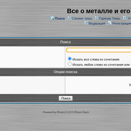
Все о металле и его
Поиск
Свежие темы
Горячие Темы
У
Модерация
Регистрация
Поиск
Искать все слова из сочетания
Искать любое слово из сочетания или 
Опции поиска
У
Powered by
JForum 2.1.9
©
JForum Team