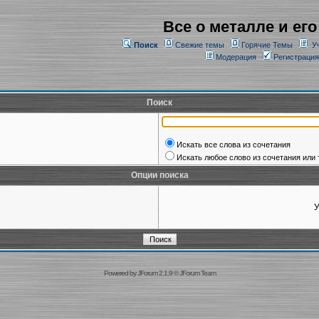
Все о металле и его
Поиск
Свежие темы
Горячие Темы
У
Модерация
Регистрация
Поиск
Искать все слова из сочетания
Искать любое слово из сочетания или 
Опции поиска
У
Powered by
JForum 2.1.9
©
JForum Team