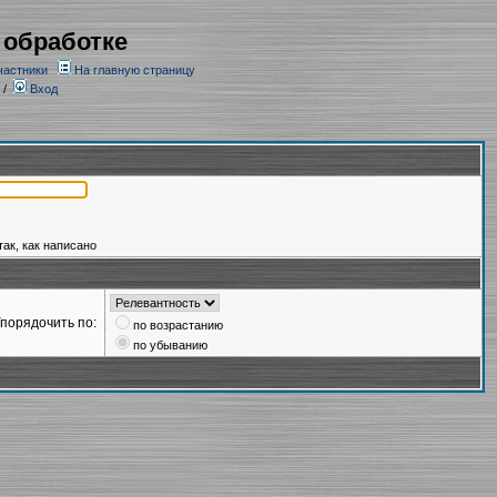
 обработке
частники
На главную страницу
/
Вход
так, как написано
порядочить по:
по возрастанию
по убыванию