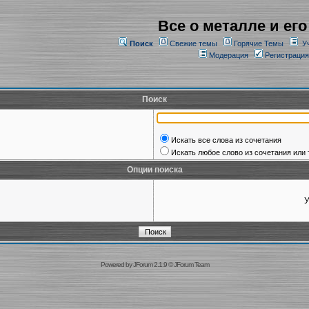
Все о металле и его
Поиск
Свежие темы
Горячие Темы
У
Модерация
Регистрация
Поиск
Искать все слова из сочетания
Искать любое слово из сочетания или 
Опции поиска
У
Powered by
JForum 2.1.9
©
JForum Team