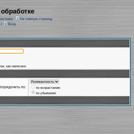
 обработке
частники
На главную страницу
/
Вход
так, как написано
порядочить по:
по возрастанию
по убыванию