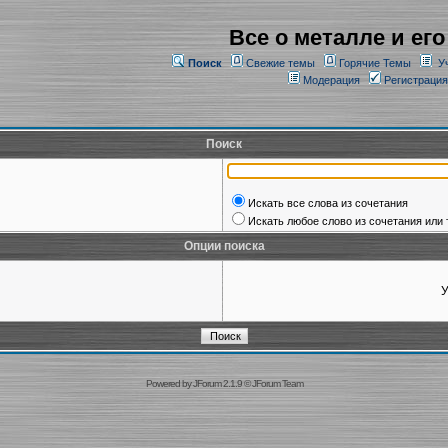
Все о металле и его
Поиск
Свежие темы
Горячие Темы
У
Модерация
Регистрация
Поиск
Искать все слова из сочетания
Искать любое слово из сочетания или 
Опции поиска
У
Powered by
JForum 2.1.9
©
JForum Team