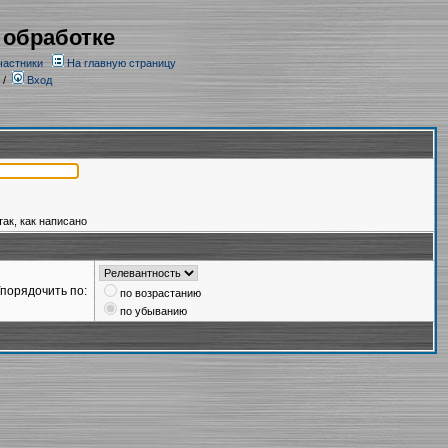
 обработке
частники
На главную страницу
/
Вход
так, как написано
порядочить по:
по возрастанию
по убыванию