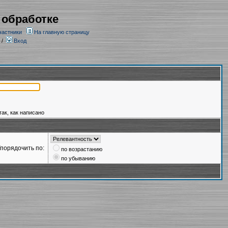
 обработке
частники
На главную страницу
/
Вход
так, как написано
порядочить по:
по возрастанию
по убыванию