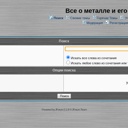
Все о металле и его
Поиск
Свежие темы
Горячие Темы
У
Модерация
Регистрация
Поиск
Искать все слова из сочетания
Искать любое слово из сочетания или 
Опции поиска
У
Powered by
JForum 2.1.9
©
JForum Team