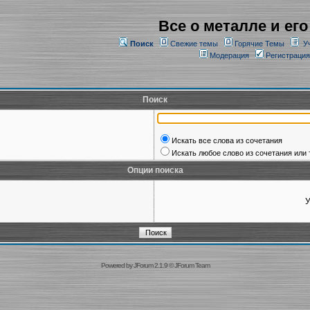
Все о металле и его
Поиск
Свежие темы
Горячие Темы
У
Модерация
Регистрация
Поиск
Искать все слова из сочетания
Искать любое слово из сочетания или 
Опции поиска
У
Powered by
JForum 2.1.9
©
JForum Team