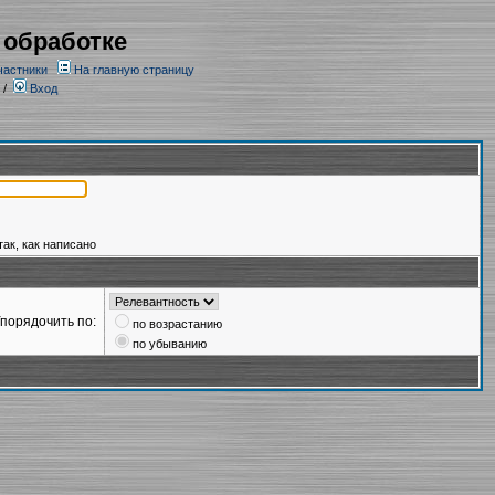
 обработке
частники
На главную страницу
/
Вход
так, как написано
порядочить по:
по возрастанию
по убыванию