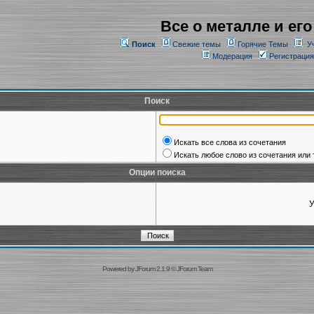
Все о металле и его
Поиск
Свежие темы
Горячие Темы
У
Модерация
Регистрация
Поиск
Искать все слова из сочетания
Искать любое слово из сочетания или 
Опции поиска
У
Powered by
JForum 2.1.9
©
JForum Team