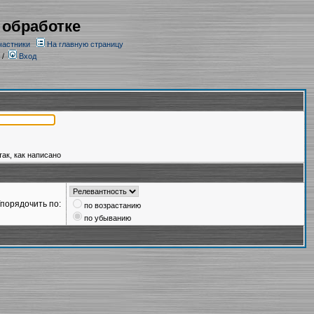
 обработке
частники
На главную страницу
/
Вход
так, как написано
порядочить по:
по возрастанию
по убыванию