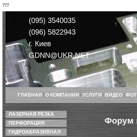
???
(095) 3540035
(096) 5822943
г. Киев
GDNN@UKR.NET
ГЛАВНАЯ
О КОМПАНИИ
УСЛУГИ
ВИДЕО
ФОТ
ЛАЗЕРНАЯ РЕЗКА
Форум 
ПЕРФОРАЦИЯ
ГИДРОАБРАЗИВНАЯ