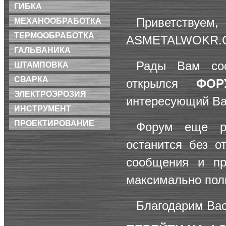
ГИБКА
Приветствуем
МЕХАНООБРАБОТКА
ТЕРМООБРАБОТКА
ASMETALWOKR.
ГАЛЬВАНИКА
Рады Вам со
ШТАМПОВКА
СВАРКА
открылся
ФОР
ЭЛЕКТРОЭРОЗИЯ
интересующий Ва
ИНСТРУМЕНТ
ПРОЕКТИРОВАНИЕ
Форум еще р
останится без о
сообщения и пр
максимально полн
Благодарим Вас