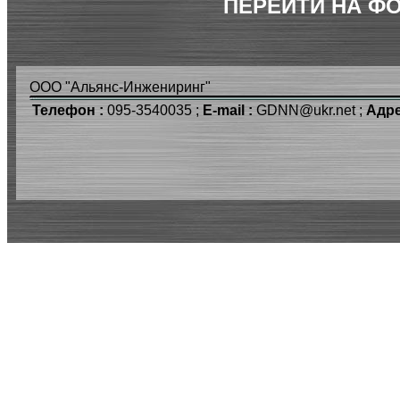
ПЕРЕЙТИ НА Ф
ООО "Альянс-Инжениринг"
Телефон :
095-3540035 ;
E-mail :
GDNN@ukr.net ;
Адре