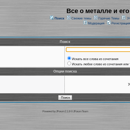
Все о металле и его
Поиск
Свежие темы
Горячие Темы
У
Модерация
Регистрация
Поиск
Искать все слова из сочетания
Искать любое слово из сочетания или 
Опции поиска
У
Powered by
JForum 2.1.9
©
JForum Team