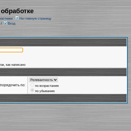
 обработке
частники
На главную страницу
/
Вход
так, как написано
порядочить по:
по возрастанию
по убыванию