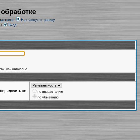
 обработке
частники
На главную страницу
/
Вход
так, как написано
порядочить по:
по возрастанию
по убыванию