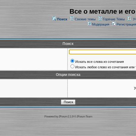
Все о металле и его
Поиск
Свежие темы
Горячие Темы
У
Модерация
Регистрация
Поиск
Искать все слова из сочетания
Искать любое слово из сочетания или 
Опции поиска
У
Powered by
JForum 2.1.9
©
JForum Team