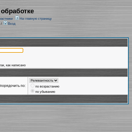
 обработке
частники
На главную страницу
/
Вход
так, как написано
порядочить по:
по возрастанию
по убыванию