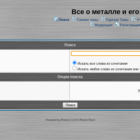
Все о металле и его
Поиск
Свежие темы
Горячие Темы
У
Модерация
Регистрация
Поиск
Искать все слова из сочетания
Искать любое слово из сочетания или 
Опции поиска
У
Powered by
JForum 2.1.9
©
JForum Team