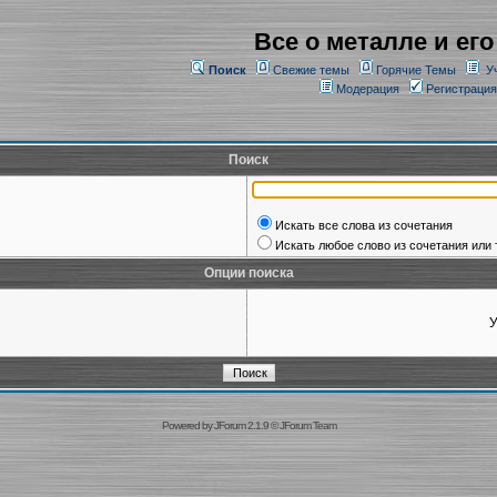
Все о металле и его
Поиск
Свежие темы
Горячие Темы
У
Модерация
Регистрация
Поиск
Искать все слова из сочетания
Искать любое слово из сочетания или 
Опции поиска
У
Powered by
JForum 2.1.9
©
JForum Team