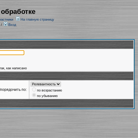
 обработке
частники
На главную страницу
/
Вход
так, как написано
порядочить по:
по возрастанию
по убыванию